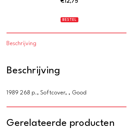
€
12,75
Poesie
BESTEL
aantal
Beschrijving
Beschrijving
1989 268 p., Softcover, , Good
Gerelateerde producten