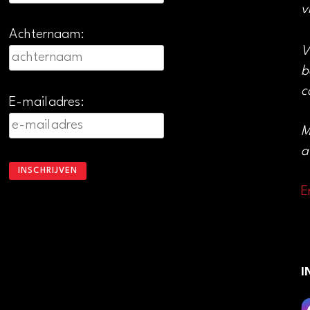
v
Achternaam:
V
b
c
E-mailadres:
M
a
E
I