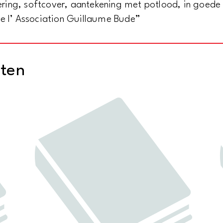
ing, softcover, aantekening met potlood, in goede s
de l’ Association Guillaume Bude”
cten