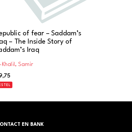
epublic of fear – Saddam’s
raq – The Inside Story of
addam’s Iraq
-Khalil, Samir
9,75
ESTEL
ONTACT EN BANK