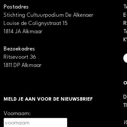
Postadres
T
Stichting Cultuurpodium De Alkenaer
E
Louise de Colignystraat 15
R
1814 JA Alkmaar
T
K
Bezoekadres
Ritsevoort 36
1811 DP Alkmaar
O
D
MELD JE AAN VOOR DE NIEUWSBRIEF
1
Voornaam:
W