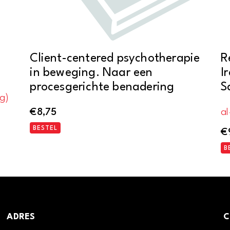
Client-centered psychotherapie
R
in beweging. Naar een
I
procesgerichte benadering
S
ng)
€
8,75
al
BESTEL
€
B
ADRES
C