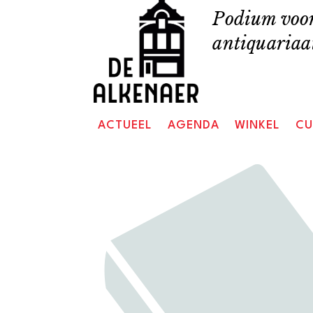
Skip
Podium voor
to
antiquariaat
content
ACTUEEL
AGENDA
WINKEL
CU