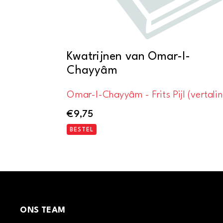
Kwatrijnen van Omar-I-
Chayyâm
Omar-I-Chayyâm - Frits Pijl (vertali
€
9,75
BESTEL
ONS TEAM