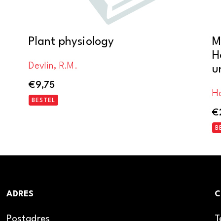
Plant physiology
M
H
Devlin, R.M.
u
€
9,75
H
BESTEL
€
B
ADRES
C
Postadres
T