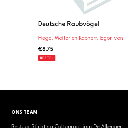
Deutsche Raubvögel
Hege, Walter en Kapherr, Egon von
€
8,75
BESTEL
ONS TEAM
Bestuur Stichting Cultuurpodium De Alkenaer