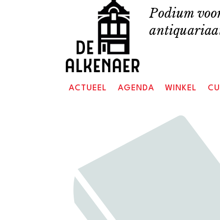
Skip
Podium voor
to
antiquariaat
content
ACTUEEL
AGENDA
WINKEL
CU