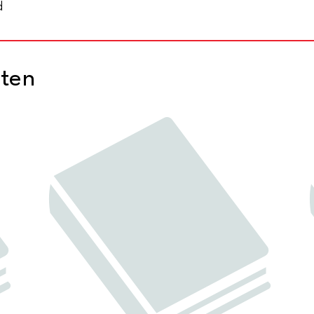
d
cten