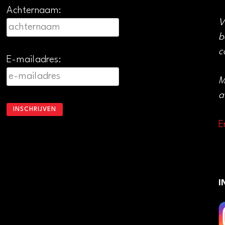
Achternaam:
V
b
c
E-mailadres:
M
a
E
I