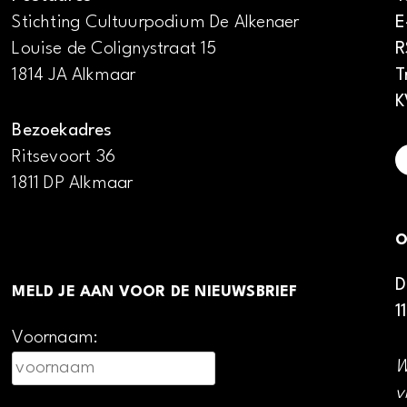
Stichting Cultuurpodium De Alkenaer
E
Louise de Colignystraat 15
R
1814 JA Alkmaar
T
K
Bezoekadres
Ritsevoort 36
1811 DP Alkmaar
O
D
MELD JE AAN VOOR DE NIEUWSBRIEF
1
Voornaam:
W
v