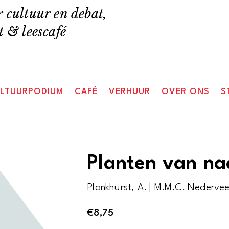
 cultuur en debat,
 & leescafé
LTUURPODIUM
CAFÉ
VERHUUR
OVER ONS
S
Planten van n
Plankhurst, A. | M.M.C. Nedervee
€
8,75