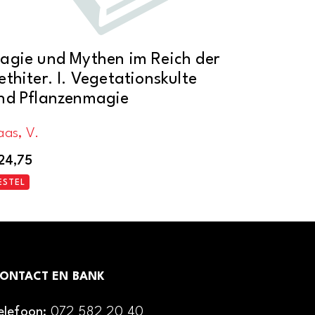
agie und Mythen im Reich der
ethiter. I. Vegetationskulte
nd Pflanzenmagie
aas, V.
24,75
ESTEL
ONTACT EN BANK
elefoon:
072 582 20 40