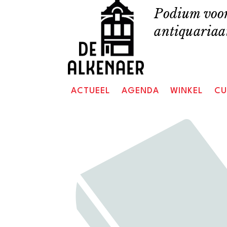
Skip
Podium voor
to
antiquariaat
content
ACTUEEL
AGENDA
WINKEL
CU