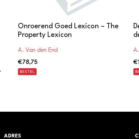
Onroerend Goed Lexicon – The
D
Property Lexicon
d
A. Van den End
A
€
78,75
€
.
BESTEL
B
ADRES
C