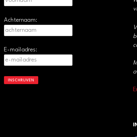
W
v
Achternaam:
V
b
c
E-mailadres:
M
a
E
I