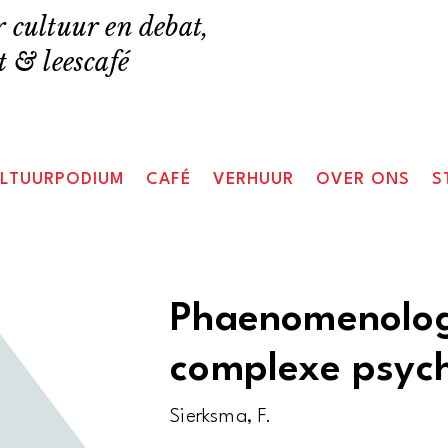
 cultuur en debat,
 & leescafé
LTUURPODIUM
CAFÉ
VERHUUR
OVER ONS
S
Phaenomenologi
complexe psych
Sierksma, F.