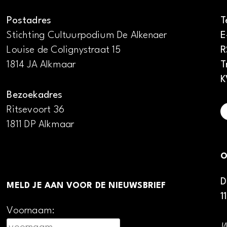
Postadres
T
Stichting Cultuurpodium De Alkenaer
E
Louise de Colignystraat 15
R
1814 JA Alkmaar
T
K
Bezoekadres
Ritsevoort 36
1811 DP Alkmaar
O
D
MELD JE AAN VOOR DE NIEUWSBRIEF
1
Voornaam: