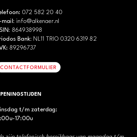
elefoon:
072 582 20 40
-mail
: info@alkenaer.nl
SIN
: 864938998
riodos Bank
: NL11 TRIO 0320 6319 82
VK:
89296737
CONTACTFORMULIER
PENINGSTIJDEN
insdag t/m zaterdag:
1:00u-17:00u