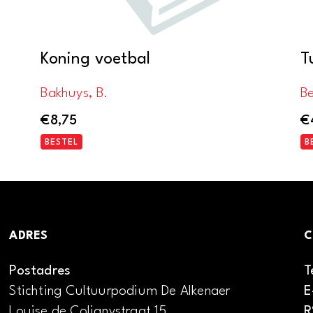
Koning voetbal
T
Bakhuys, B.
Be
€
8,75
€
BESTEL
B
ADRES
C
Postadres
T
Stichting Cultuurpodium De Alkenaer
E
Louise de Colignystraat 15
R