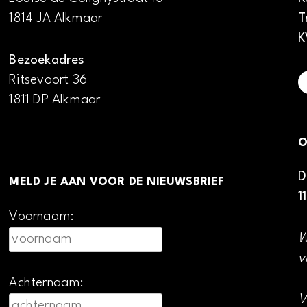
1814 JA Alkmaar
T
K
Bezoekadres
Ritsevoort 36
1811 DP Alkmaar
O
D
MELD JE AAN VOOR DE NIEUWSBRIEF
1
Voornaam:
W
v
Achternaam:
V