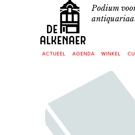
Skip
Podium voor
to
antiquariaat
content
ACTUEEL
AGENDA
WINKEL
CU