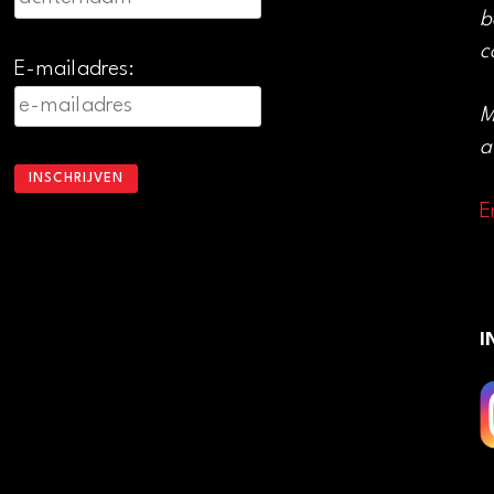
b
c
E-mailadres:
M
a
E
I