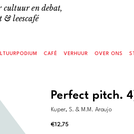
 cultuur en debat,
 & leescafé
LTUURPODIUM
CAFÉ
VERHUUR
OVER ONS
S
Perfect pitch. 4
Kuper, S. & M.M. Araujo
€
12,75