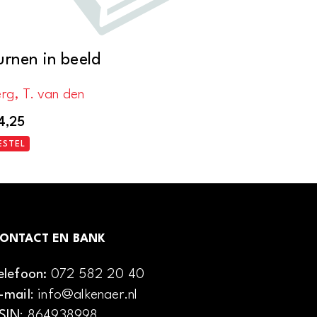
urnen in beeld
rg, T. van den
4,25
ESTEL
ONTACT EN BANK
elefoon:
072 582 20 40
-mail
: info@alkenaer.nl
SIN
: 864938998