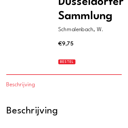
Düsseldorfer
Sammlung
Schmalenbach, W.
€
9,75
Paul
BESTEL
Klee.
Die
Beschrijving
Düsseldorfer
Sammlung
aantal
Beschrijving