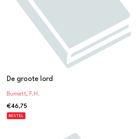
De groote lord
Burnett, F.H.
€
46,75
BESTEL