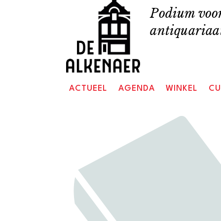
Skip
Podium voor
to
antiquariaat
content
ACTUEEL
AGENDA
WINKEL
CU