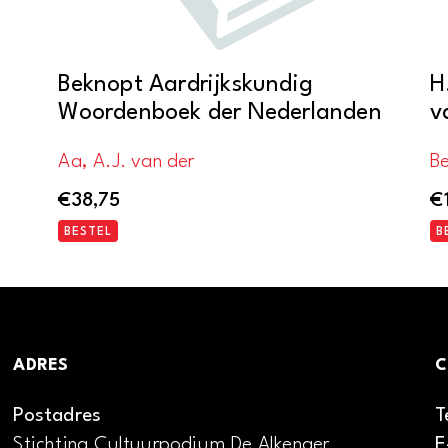
Beknopt Aardrijkskundig
H
Woordenboek der Nederlanden
v
Aa, A.J. van der
Be
€
38,75
€
BESTEL
B
ADRES
C
Postadres
T
Stichting Cultuurpodium De Alkenaer
E