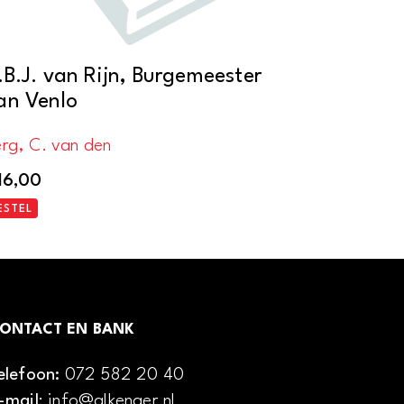
.B.J. van Rijn, Burgemeester
an Venlo
rg, C. van den
16,00
ESTEL
ONTACT EN BANK
elefoon:
072 582 20 40
-mail
: info@alkenaer.nl