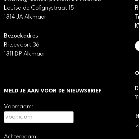
Louise de Colignystraat 15
R
1814 JA Alkmaar
T
K
Bezoekadres
Ritsevoort 36
1811 DP Alkmaar
O
D
MELD JE AAN VOOR DE NIEUWSBRIEF
1
Voornaam:
W
v
Achternaam: