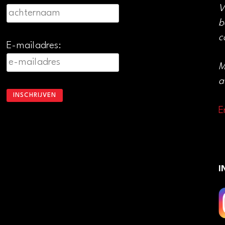
V
b
c
E-mailadres:
M
a
E
I