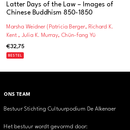
Latter Days of the Law – Images of
Chinese Buddhism 850-1850
Marsha Weidner (Patricia Berger, Richard K.
Kent , Julia K. Murray, Chün-fang Yü
€
32,75
BESTEL
ONS TEAM
Bestuur Stichting Cultuurpodium De Alkenaer
Het bestuur wordt gevormd door: