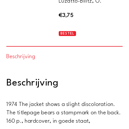
Luzatto-Bilitz, O.
€
3,75
Orientalische
BESTEL
Lackarbeiten
aantal
Beschrijving
Beschrijving
1974 The jacket shows a slight discoloration.
The titlepage bears a stampmark on the back.
160 p., hardcover, in goede staat,