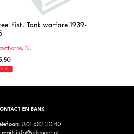
teel fist. Tank warfare 1939-
5
awthorne, N.
5,50
ESTEL
ONTACT EN BANK
elefoon:
072 582 20 40
-mail
: info@alkenaer.nl