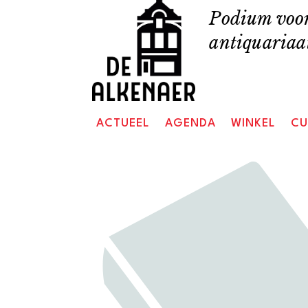
Skip
Podium voor
to
antiquariaat
content
ACTUEEL
AGENDA
WINKEL
CU