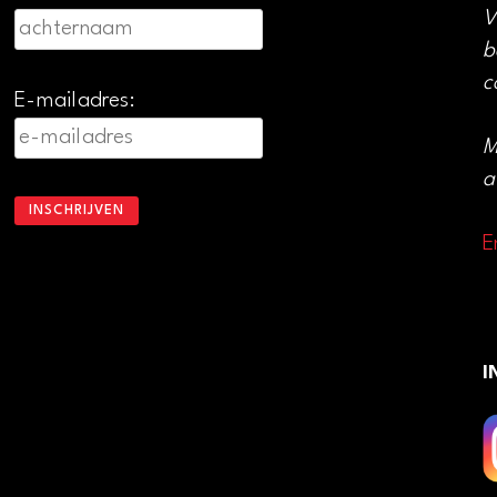
V
b
c
E-mailadres:
M
a
E
I