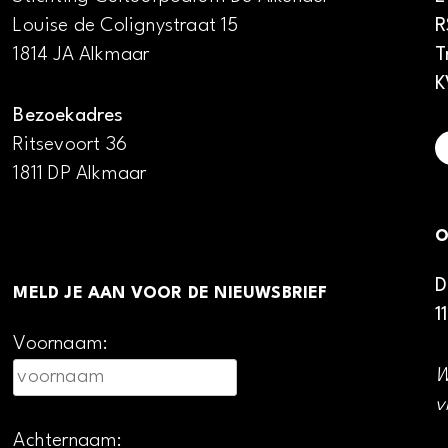
Louise de Colignystraat 15
R
1814 JA Alkmaar
T
K
Bezoekadres
Ritsevoort 36
1811 DP Alkmaar
O
D
MELD JE AAN VOOR DE NIEUWSBRIEF
1
Voornaam:
W
v
Achternaam: