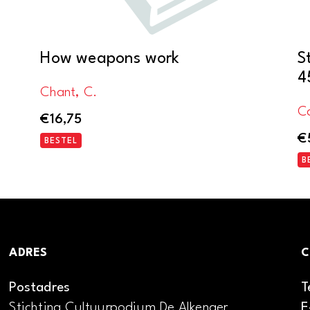
How weapons work
S
4
Chant, C.
C
€
16,75
€
BESTEL
B
ADRES
C
Postadres
T
Stichting Cultuurpodium De Alkenaer
E