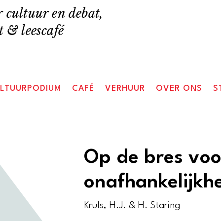
 cultuur en debat,
 & leescafé
LTUURPODIUM
CAFÉ
VERHUUR
OVER ONS
S
Op de bres voo
onafhankelijkh
Kruls, H.J. & H. Staring