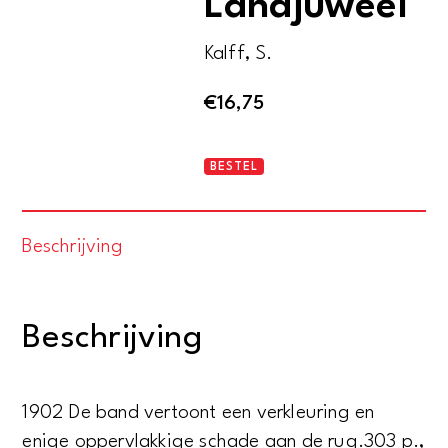
Landjuweel
Kalff, S.
€
16,75
Oost-
BESTEL
Indisch
Landjuweel
Beschrijving
aantal
Beschrijving
1902 De band vertoont een verkleuring en
enige oppervlakkige schade aan de rug.303 p.,