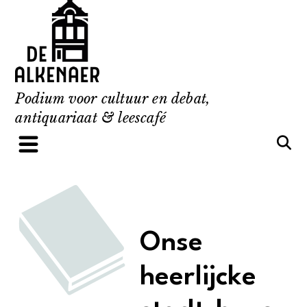
Skip
to
content
Podium voor cultuur en debat,
antiquariaat & leescafé
Onse
heerlijcke