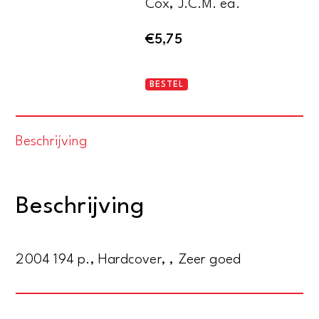
Cox, J.C.M. ea.
€
5,75
Onse
BESTEL
heerlijcke
stadt-
Beschrijving
huys
binnen
Alckmaer.
Beschrijving
De
geschiedenis
van
2004 194 p., Hardcover, , Zeer goed
het
stadhuis
van