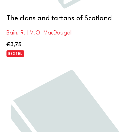
The clans and tartans of Scotland
Bain, R. | M.O. MacDougall
€
3,75
BESTEL