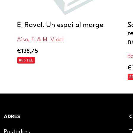
El Raval. Un espai al marge
S
r
Aisa, F. & M. Vidal
n
€
138,75
Ba
BESTEL
€
B
ADRES
C
Postadres
T