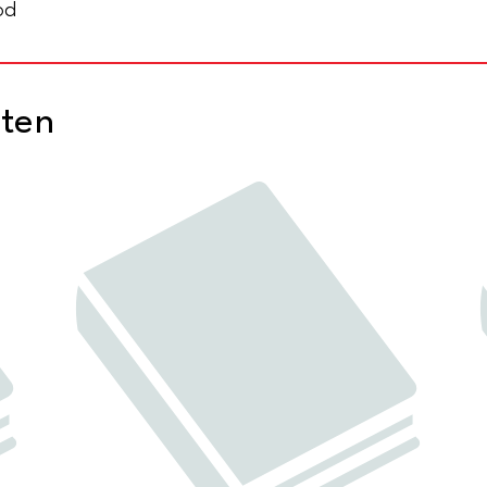
od
cten