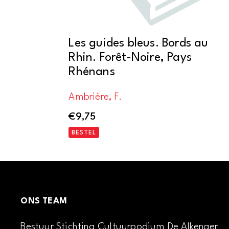
Les guides bleus. Bords au
Rhin. Forêt-Noire, Pays
Rhénans
Ambrière, F.
€
9,75
BESTEL
ONS TEAM
Bestuur Stichting Cultuurpodium De Alkenaer