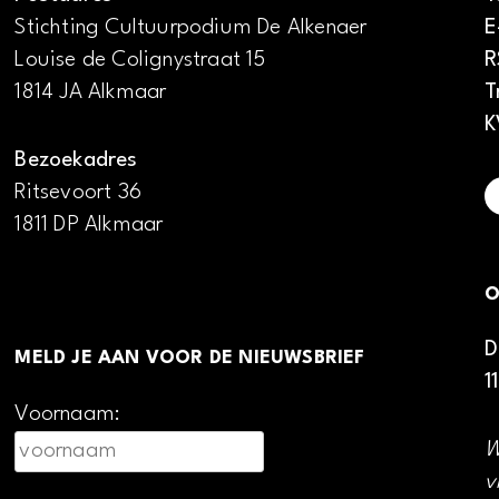
Stichting Cultuurpodium De Alkenaer
E
Louise de Colignystraat 15
R
1814 JA Alkmaar
T
K
Bezoekadres
Ritsevoort 36
1811 DP Alkmaar
O
D
MELD JE AAN VOOR DE NIEUWSBRIEF
1
Voornaam:
W
v