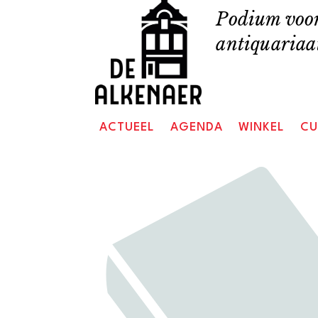
Skip
Podium voor
to
antiquariaat
content
ACTUEEL
AGENDA
WINKEL
CU