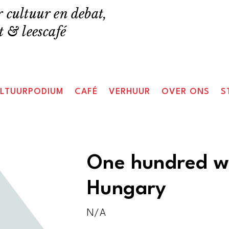
 cultuur en debat,
 & leescafé
LTUURPODIUM
CAFÉ
VERHUUR
OVER ONS
S
One hundred w
Hungary
N/A