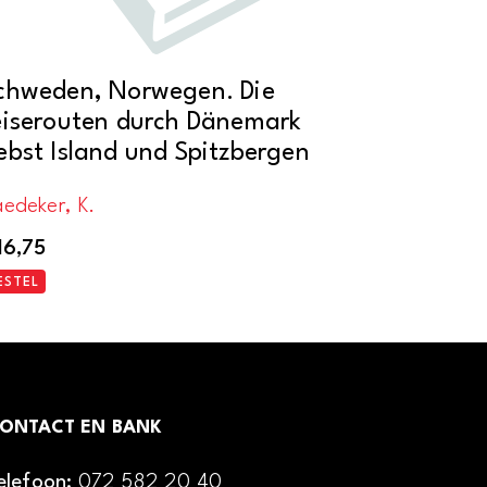
chweden, Norwegen. Die
eiserouten durch Dänemark
ebst Island und Spitzbergen
edeker, K.
16,75
ESTEL
ONTACT EN BANK
elefoon:
072 582 20 40