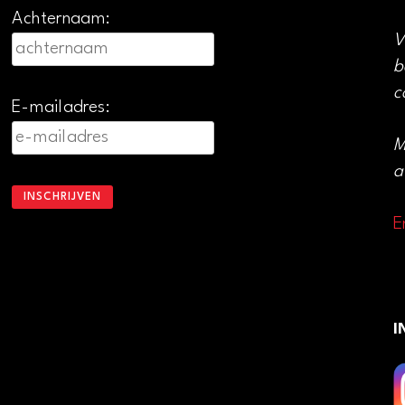
Achternaam:
V
b
c
E-mailadres:
M
a
E
I