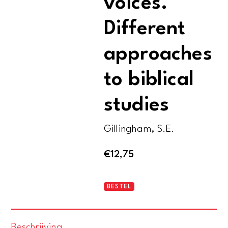
voices.
Different
approaches
to biblical
studies
Gillingham, S.E.
€
12,75
One
BESTEL
bible,
many
Beschrijving