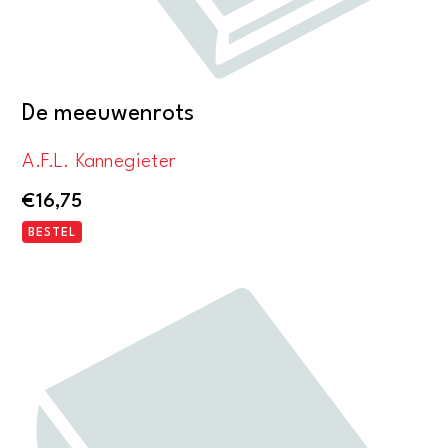
De meeuwenrots
A.F.L. Kannegieter
€
16,75
BESTEL