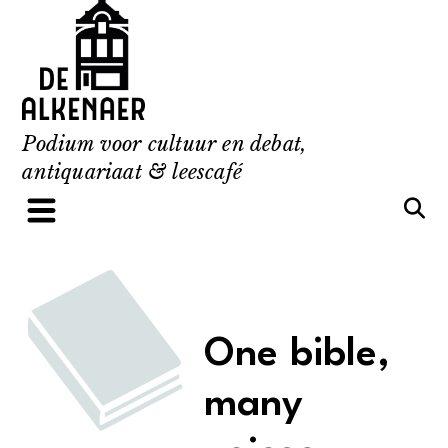
Skip
to
content
Podium voor cultuur en debat,
antiquariaat & leescafé
One bible,
many