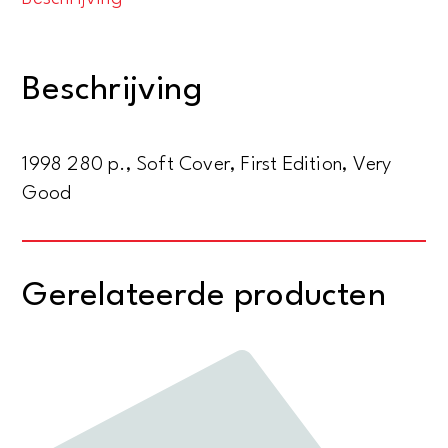
voices.
Different
approaches
Beschrijving
to
biblical
studies
1998 280 p., Soft Cover, First Edition, Very
aantal
Good
Gerelateerde producten