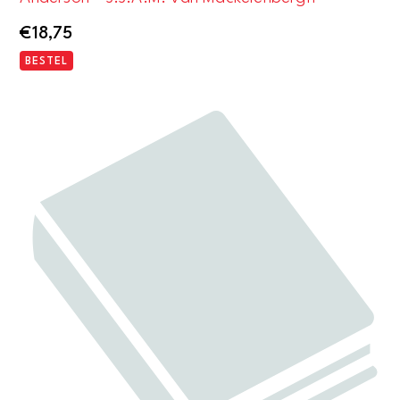
€
18,75
BESTEL