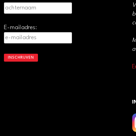
V
b
c
E-mailadres:
M
a
E
I