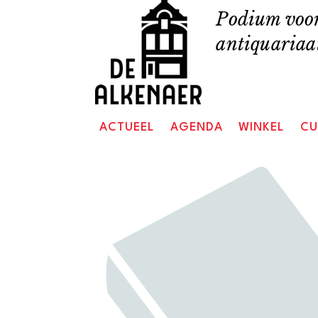
Skip
Podium voor
to
antiquariaat
content
ACTUEEL
AGENDA
WINKEL
CU