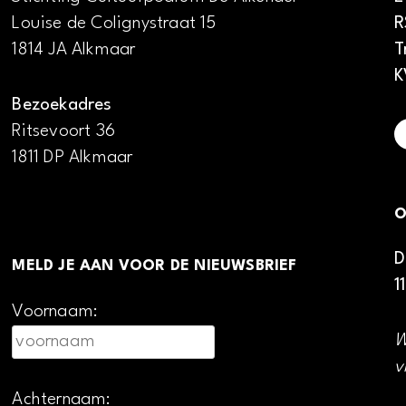
Louise de Colignystraat 15
R
1814 JA Alkmaar
T
K
Bezoekadres
Ritsevoort 36
1811 DP Alkmaar
O
D
MELD JE AAN VOOR DE NIEUWSBRIEF
1
Voornaam:
W
v
Achternaam: