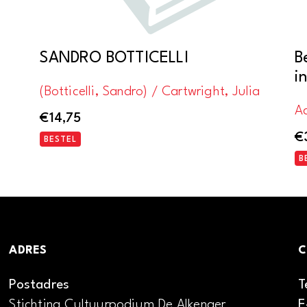
SANDRO BOTTICELLI
B
i
(Botticelli, Sandro) / Cartwright, Julia
A
€
14,75
€
BESTEL
B
ADRES
C
Postadres
T
Stichting Cultuurpodium De Alkenaer
E