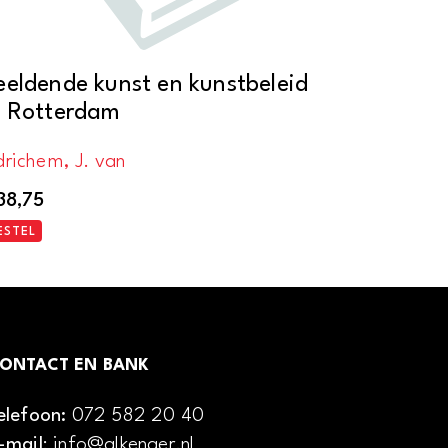
eeldende kunst en kunstbeleid
n Rotterdam
drichem, J. van
38,75
ESTEL
ONTACT EN BANK
elefoon:
072 582 20 40
-mail
: info@alkenaer.nl