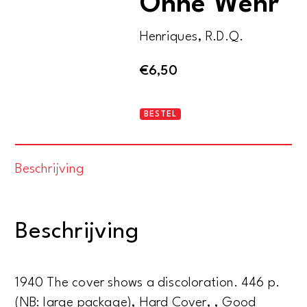
Ohne Wehr
Henriques, R.D.Q.
€
6,50
Ohne
BESTEL
Waffen,
Ohne
Beschrijving
Wehr
aantal
Beschrijving
1940 The cover shows a discoloration. 446 p.
(NB: large package), Hard Cover, , Good