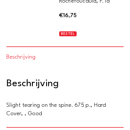
Rochefoucauld, F. la
€
16,75
Oeuvres
BESTEL
complètes
aantal
Beschrijving
Beschrijving
Slight tearing on the spine. 675 p., Hard
Cover, , Good