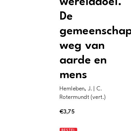
werelddoel.
De
gemeenschapp
weg van
aarde en
mens
Hemleben, J. | C.
Rotermundt (vert.)
€
3,75
Oerbegin
BESTEL