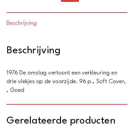
en
werelddoel.
Beschrijving
De
gemeenschappelijke
weg
Beschrijving
van
aarde
en
1976 De omslag vertoont een verkleuring en
mens
drie vlekjes op de voorzijde. 96 p., Soft Cover,
aantal
, Goed
Gerelateerde producten