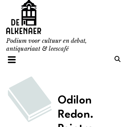
Skip
to
content
Podium voor cultuur en debat,
antiquariaat & leescafé
Odilon
Redon.