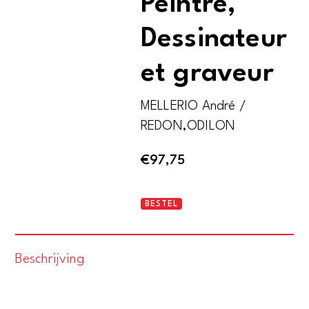
Peintre,
Dessinateur
et graveur
MELLERIO André /
REDON,ODILON
€
97,75
Odilon
BESTEL
Redon.
Peintre,
Beschrijving
Dessinateur
et
graveur