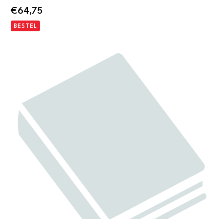
€
64,75
BESTEL