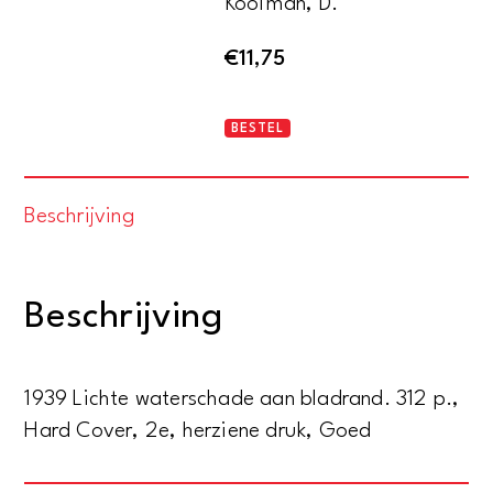
Kooiman, D.
€
11,75
Noordhollands
BESTEL
waterschapsrecht
aantal
Beschrijving
Beschrijving
1939 Lichte waterschade aan bladrand. 312 p.,
Hard Cover, 2e, herziene druk, Goed