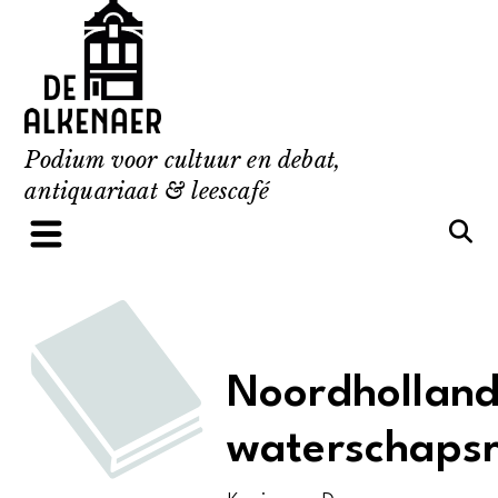
Skip
to
content
Podium voor cultuur en debat,
antiquariaat & leescafé
Noordhollan
waterschapsr