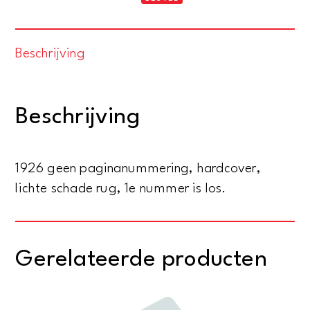
in
woord
Beschrijving
en
beeld
-
Beschrijving
Tweede
jaargang
compleet
1926 geen paginanummering, hardcover,
(52
lichte schade rug, 1e nummer is los.
nummers)
aantal
Gerelateerde producten