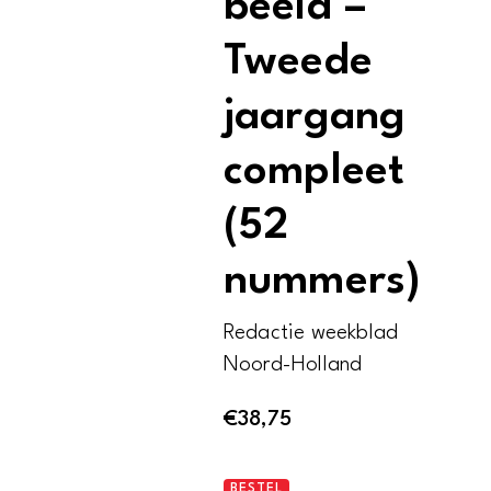
beeld –
Tweede
jaargang
compleet
(52
nummers)
Redactie weekblad
Noord-Holland
€
38,75
NOORD_HOLLAND
BESTEL