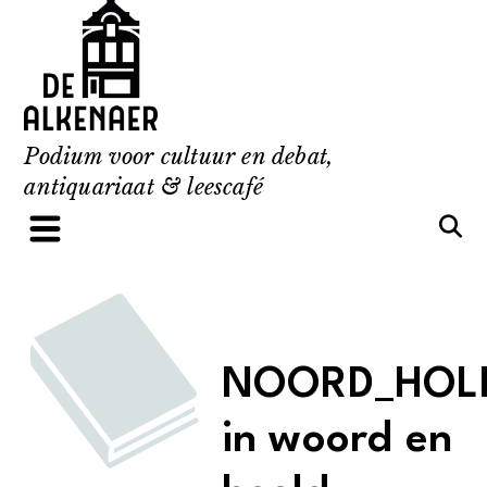
Skip
to
content
Podium voor cultuur en debat,
antiquariaat & leescafé
NOORD_HOL
in woord en