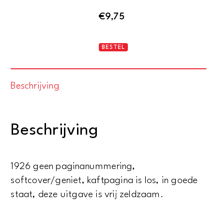
€
9,75
Noord-
BESTEL
Holland
IN
Beschrijving
BEELD
WOORD
N0.
Beschrijving
52
november
1926
1926 geen paginanummering,
Weekblad
softcover/geniet, kaftpagina is los, in goede
-
staat, deze uitgave is vrij zeldzaam.
Tweede
jaarganf