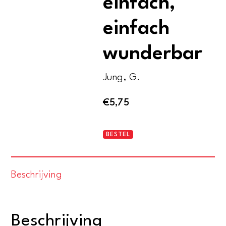
einfach,
einfach
wunderbar
Jung, G.
€
5,75
Nikon-
BESTEL
EM.
Wunderbar
Beschrijving
einfach,
einfach
wunderbar
Beschrijving
aantal