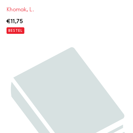
Khornak, L.
€
11,75
BESTEL