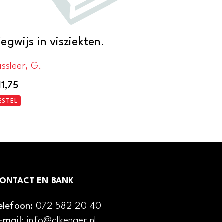
egwijs in visziekten.
ssleer, G.
11,75
ESTEL
ONTACT EN BANK
elefoon:
072 582 20 40
-mail
: info@alkenaer.nl