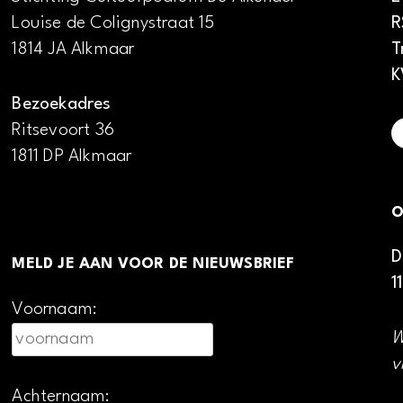
Louise de Colignystraat 15
R
1814 JA Alkmaar
T
K
Bezoekadres
Ritsevoort 36
1811 DP Alkmaar
O
D
MELD JE AAN VOOR DE NIEUWSBRIEF
1
Voornaam:
W
v
Achternaam: