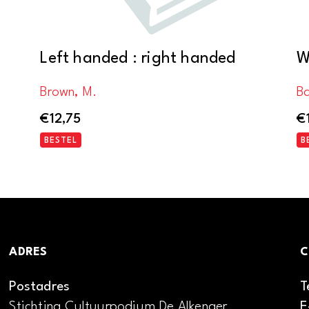
Left handed : right handed
W
Brown, M.
Ba
€
12,75
€
BESTEL
B
ADRES
C
Postadres
T
Stichting Cultuurpodium De Alkenaer
E