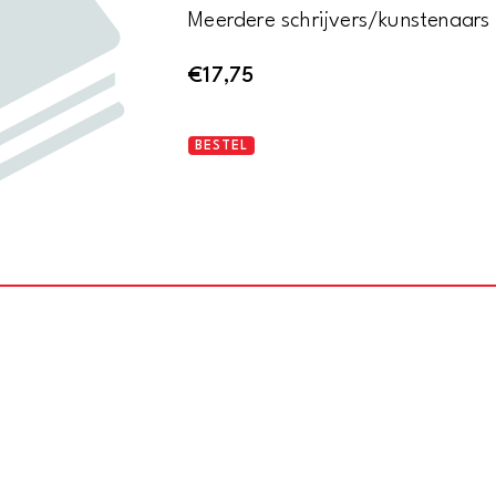
Meerdere schrijvers/kunstenaars
€
17,75
Nederlands
BESTEL
Tijdschrift
voor
Geneeskunde
deel
1
-
1981
125e
Jaargang
aantal