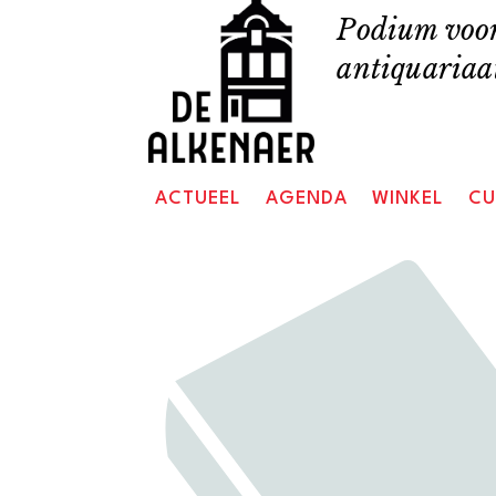
Skip
Podium voor
to
antiquariaat
content
ACTUEEL
AGENDA
WINKEL
CU