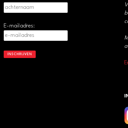
V
b
c
E-mailadres:
M
a
E
I