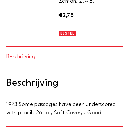
Zeman, Z.A.B.
€
2,75
Nazi
BESTEL
propaganda
aantal
Beschrijving
Beschrijving
1973 Some passages have been underscored
with pencil. 261 p., Soft Cover, , Good