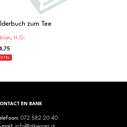
ilderbuch zum Tee
drian, H.G.
4,75
ESTEL
ONTACT EN BANK
elefoon:
072 582 20 40
-mail
: info@alkenaer.nl