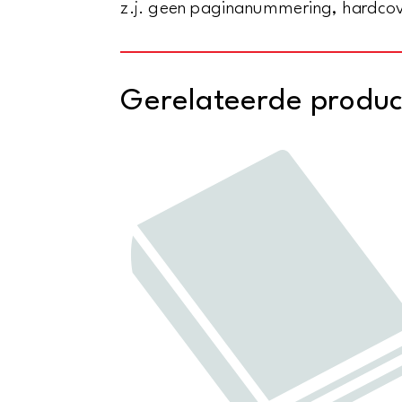
z.j. geen paginanummering, hardcove
Gerelateerde produ