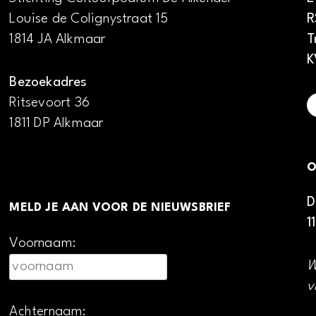
Louise de Colignystraat 15
R
1814 JA Alkmaar
T
K
Bezoekadres
Ritsevoort 36
1811 DP Alkmaar
O
D
MELD JE AAN VOOR DE NIEUWSBRIEF
1
Voornaam:
W
v
Achternaam: