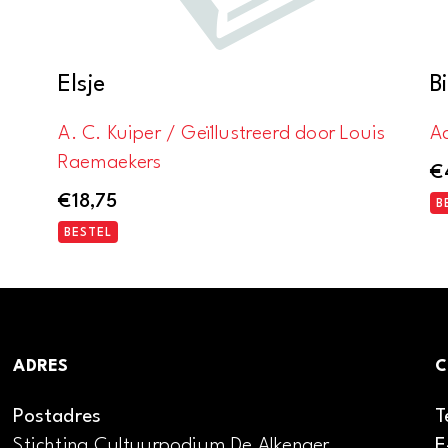
Elsje
B
A. C. Kuiper / Geïllustreerd door Louis
A
Raemaekers
€
€
18,75
B
BESTEL
ADRES
C
Postadres
T
Stichting Cultuurpodium De Alkenaer
E