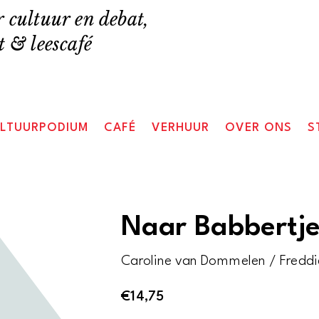
 cultuur en debat,
 & leescafé
LTUURPODIUM
CAFÉ
VERHUUR
OVER ONS
S
Naar Babbertje
Caroline van Dommelen / Freddie
€
14,75