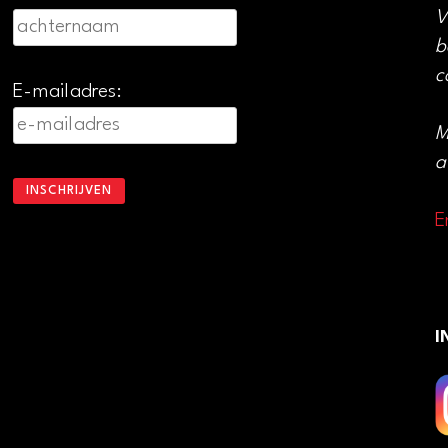
V
b
c
E-mailadres:
M
a
E
I