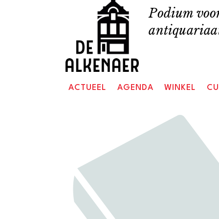
Skip
Podium voor
to
antiquariaat
content
ACTUEEL
AGENDA
WINKEL
CU