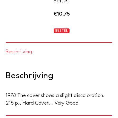
Ettl, A.
€
10,75
Mythen
BESTEL
in
Stein
Beschrijving
aantal
Beschrijving
1978 The cover shows a slight discoloration.
215 p., Hard Cover, , Very Good