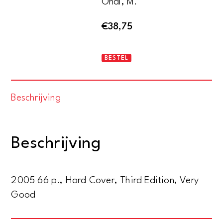
Önal, M.
€
38,75
Mosaics
BESTEL
of
Zeugma
Beschrijving
aantal
Beschrijving
2005 66 p., Hard Cover, Third Edition, Very
Good