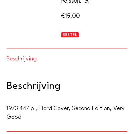
Poisson, G.
€
15,00
Monsieur
BESTEL
de
Saint-
Beschrijving
Simon
aantal
Beschrijving
1973 447 p., Hard Cover, Second Edition, Very
Good