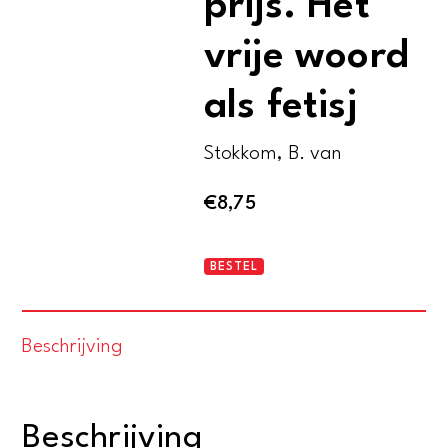
prijs. Het
vrije woord
als fetisj
Stokkom, B. van
€
8,75
Mondig
BESTEL
tegen
elke
Beschrijving
prijs.
Het
vrije
Beschrijving
woord