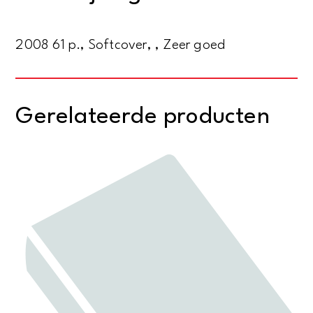
als
fetisj
2008 61 p., Softcover, , Zeer goed
aantal
Gerelateerde producten