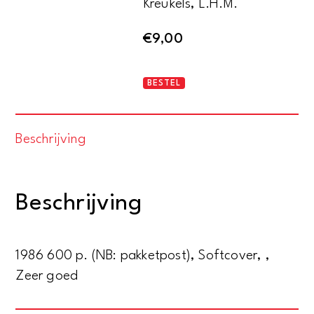
Kreukels, L.H.M.
€
9,00
Mijnarbeid:
BESTEL
volgzaamheid
en
Beschrijving
strijdbaarheid.
Geschiedenis
van
Beschrijving
de
arbeidsverhoudingen
in
1986 600 p. (NB: pakketpost), Softcover, ,
de
Zeer goed
Nederlandse
steenkolenmijnen