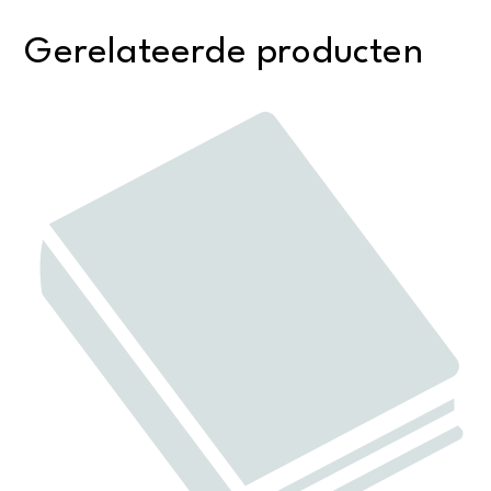
1900-
Gerelateerde producten
1940
aantal