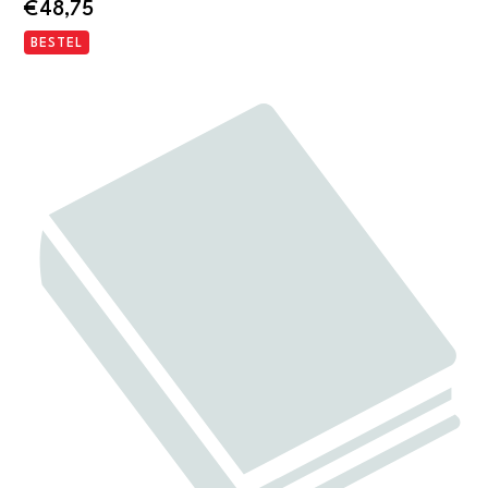
€
48,75
BESTEL