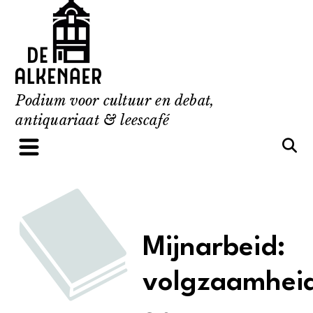
Skip
to
content
Podium voor cultuur en debat,
antiquariaat & leescafé
Mijnarbeid:
volgzaamhei