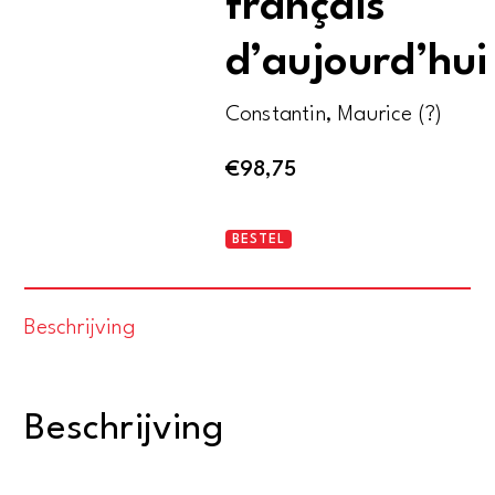
français
d’aujourd’hui
Constantin, Maurice (?)
€
98,75
Meubles
BESTEL
et
sièges
Beschrijving
français
d'aujourd'hui
aantal
Beschrijving