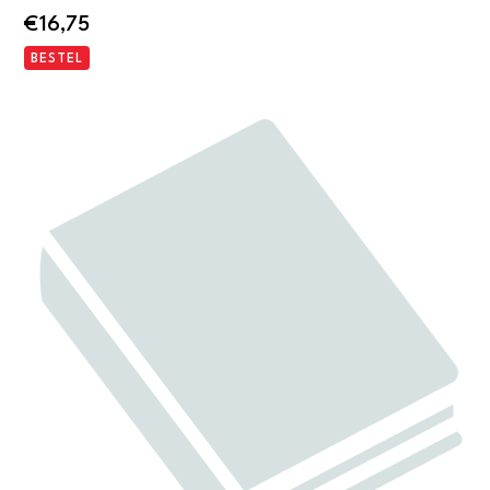
€
16,75
BESTEL