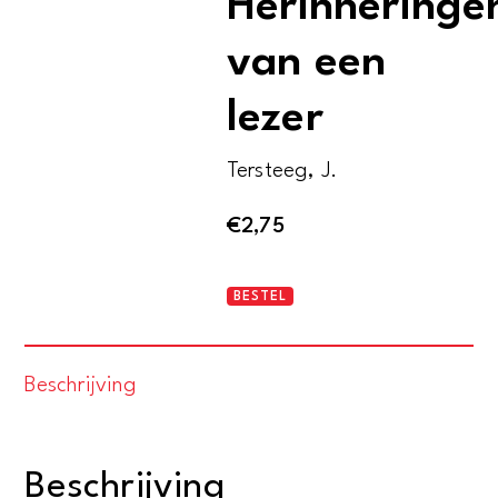
Herinneringe
van een
lezer
Tersteeg, J.
€
2,75
Mensen
BESTEL
en
boeken.
Beschrijving
Herinneringen
van
een
Beschrijving
lezer