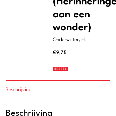
(Herinnering
aan een
wonder)
Onderwater, H.
€
9,75
Memories
BESTEL
of
a
Beschrijving
Miracle
(Herinneringen
aan
Beschrijving
een