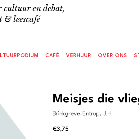
 cultuur en debat,
 & leescafé
LTUURPODIUM
CAFÉ
VERHUUR
OVER ONS
S
Meisjes die vli
Brinkgreve-Entrop, J.H.
€
3,75