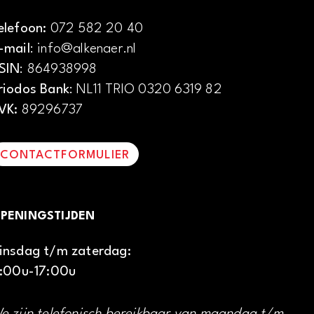
elefoon:
072 582 20 40
-mail
: info@alkenaer.nl
SIN
: 864938998
riodos Bank
: NL11 TRIO 0320 6319 82
VK:
89296737
CONTACTFORMULIER
PENINGSTIJDEN
insdag t/m zaterdag:
1:00u-17:00u