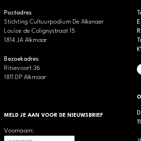
Postadres
T
Stichting Cultuurpodium De Alkenaer
E
Louise de Colignystraat 15
R
1814 JA Alkmaar
T
K
Bezoekadres
Ritsevoort 36
1811 DP Alkmaar
O
D
MELD JE AAN VOOR DE NIEUWSBRIEF
1
Voornaam: