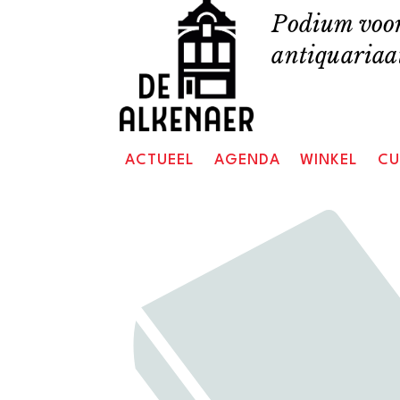
Skip
Podium voor
to
antiquariaat
content
ACTUEEL
AGENDA
WINKEL
CU