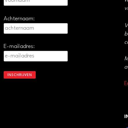
W
v
Achternaam:
V
b
c
E-mailadres:
M
a
E
I