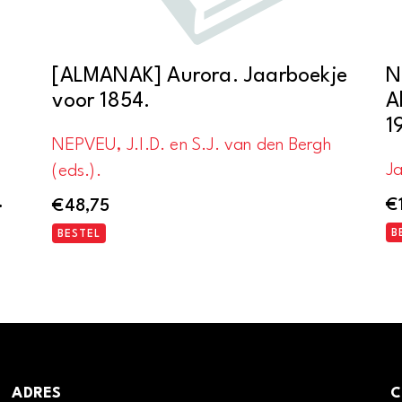
[ALMANAK] Aurora. Jaarboekje
N
voor 1854.
A
1
NEPVEU, J.I.D. en S.J. van den Bergh
J
(eds.).
.
€
€
48,75
B
BESTEL
ADRES
C