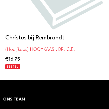
Christus bij Rembrandt
(Hooijkaas) HOOYKAAS , DR. C.E.
€
16,75
BESTEL
ONS TEAM