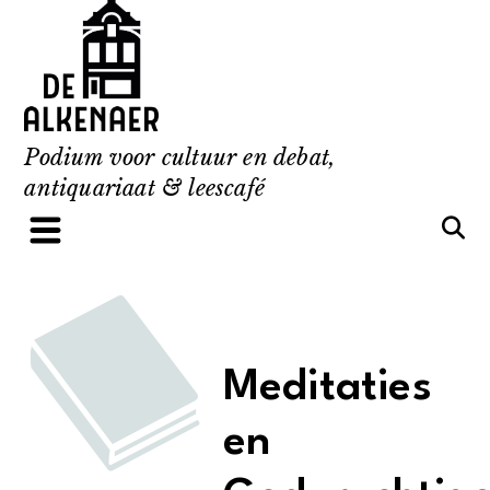
Skip
to
content
Podium voor cultuur en debat,
antiquariaat & leescafé
Meditaties
en