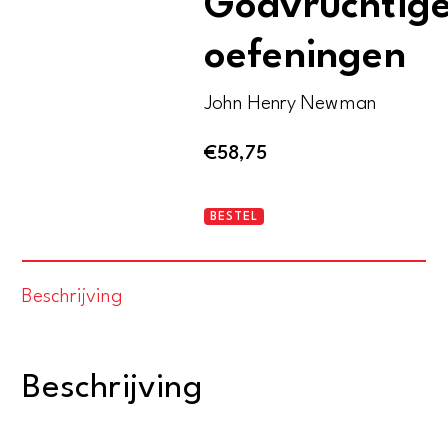
Godvruchtig
oefeningen
John Henry Newman
€
58,75
Meditaties
BESTEL
en
Godvruchtige
Beschrijving
oefeningen
aantal
Beschrijving