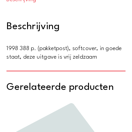
the
Western
Intellectual
Beschrijving
Tradition
400-
1400
1998 388 p. (pakketpost), softcover, in goede
aantal
staat, deze uitgave is vrij zeldzaam
Gerelateerde producten