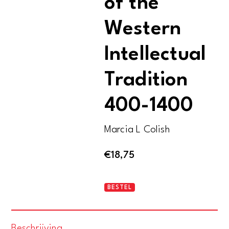
of the
Western
Intellectual
Tradition
400-1400
Marcia L Colish
€
18,75
Medieval
BESTEL
Foundations
of
Beschrijving