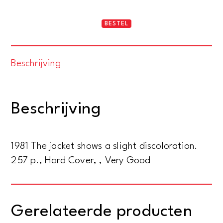
Masterpieces
BESTEL
of
Russian
Beschrijving
culture
and
art.
Beschrijving
The
Hermitage/Leningrad.
From
1981 The jacket shows a slight discoloration.
the
257 p., Hard Cover, , Very Good
15th
to
the
Gerelateerde producten
early