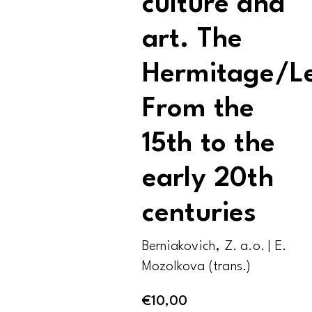
culture and
art. The
Hermitage/L
From the
15th to the
early 20th
centuries
Berniakovich, Z. a.o. | E.
Mozolkova (trans.)
€
10,00