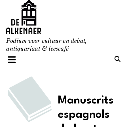
Skip
to
content
Podium voor cultuur en debat,
antiquariaat & leescafé
Manuscrits
espagnols