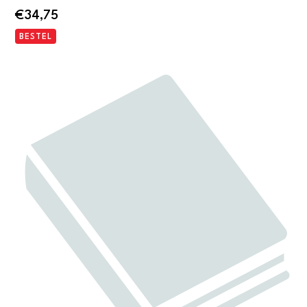
€
34,75
BESTEL