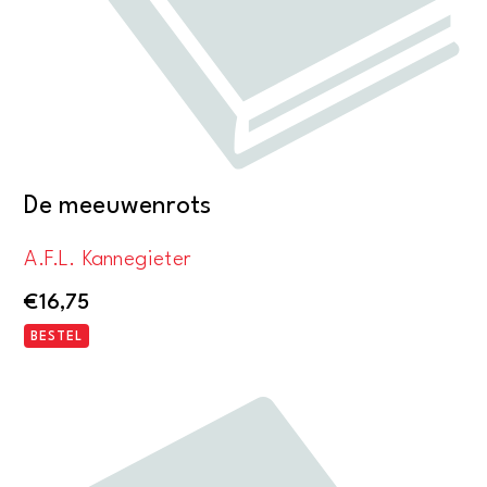
De meeuwenrots
A.F.L. Kannegieter
€
16,75
BESTEL