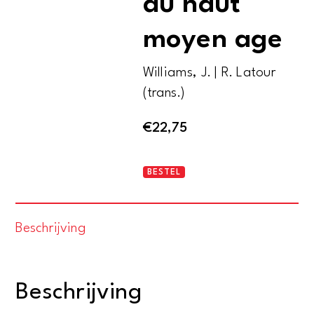
du haut
moyen age
Williams, J. | R. Latour
(trans.)
€
22,75
Manuscrits
BESTEL
espagnols
du
Beschrijving
haut
moyen
age
Beschrijving
aantal