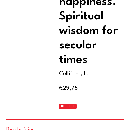
happiness.
Spiritual
wisdom for
secular
times
Culliford, L.
€
29,75
Love,
BESTEL
healing
&
Beschrijving