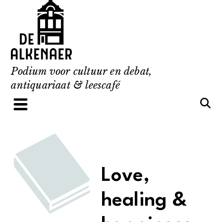
Skip
to
content
Podium voor cultuur en debat,
antiquariaat & leescafé
Love,
healing &