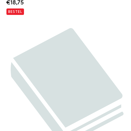
€
18,75
BESTEL