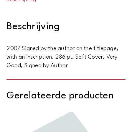
happiness.
Spiritual
wisdom
Beschrijving
for
secular
times
2007 Signed by the author on the titlepage,
aantal
with an inscription. 286 p., Soft Cover, Very
Good, Signed by Author
Gerelateerde producten