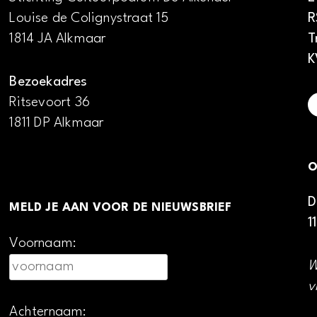
Louise de Colignystraat 15
R
1814 JA Alkmaar
T
K
Bezoekadres
Ritsevoort 36
1811 DP Alkmaar
O
D
MELD JE AAN VOOR DE NIEUWSBRIEF
1
Voornaam:
W
v
Achternaam: