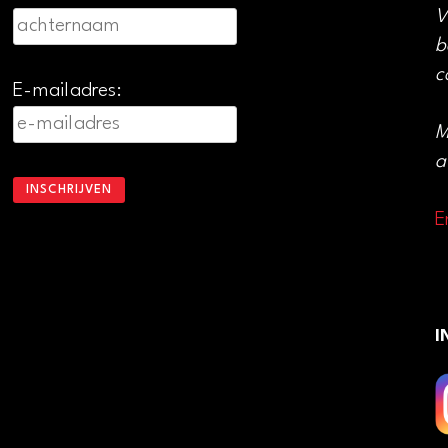
V
b
c
E-mailadres:
M
a
E
I