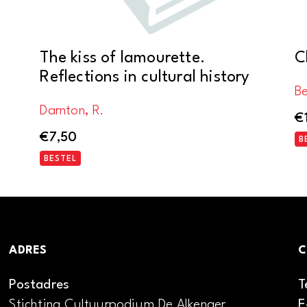
The kiss of lamourette.
C
Reflections in cultural history
Be
Darnton, R.
€
€
7,50
B
BESTEL
ADRES
C
Postadres
T
Stichting Cultuurpodium De Alkenaer
E