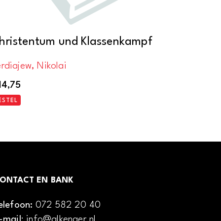
hristentum und Klassenkampf
rdiajew, Nikolai
14,75
ESTEL
ONTACT EN BANK
elefoon:
072 582 20 40
-mail
: info@alkenaer.nl