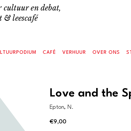
 cultuur en debat,
 & leescafé
LTUURPODIUM
CAFÉ
VERHUUR
OVER ONS
S
Love and the S
Epton, N.
€
9,00