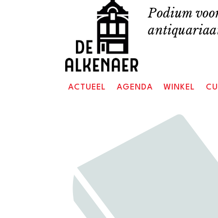
Skip
Podium voor
to
antiquariaat
content
ACTUEEL
AGENDA
WINKEL
CU