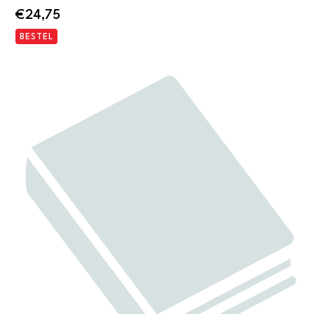
€
24,75
BESTEL