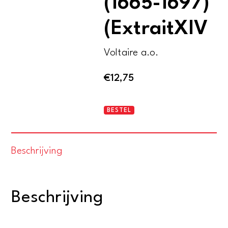
(1665-1697)
(ExtraitXIV
Voltaire a.o.
€
12,75
Louis
BESTEL
XIV
et
Beschrijving
la
Hollande
(1665-
Beschrijving
1697)
(ExtraitXIV
aantal