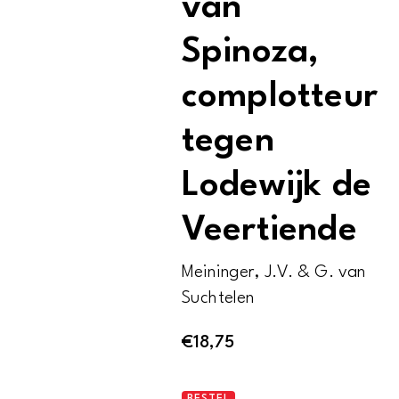
van
Spinoza,
complotteur
tegen
Lodewijk de
Veertiende
Meininger, J.V. & G. van
Suchtelen
€
18,75
Liever
BESTEL