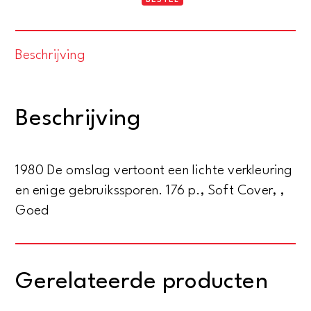
met
wercken
Beschrijving
als
met
woorden.
Beschrijving
De
levensreis
van
1980 De omslag vertoont een lichte verkleuring
doctor
en enige gebruikssporen. 176 p., Soft Cover, ,
Franciscus
Goed
van
den
Enden.
Gerelateerde producten
Leermeester
van