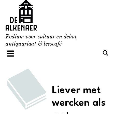
Skip
to
content
Podium voor cultuur en debat,
antiquariaat & leescafé
Liever met
wercken als