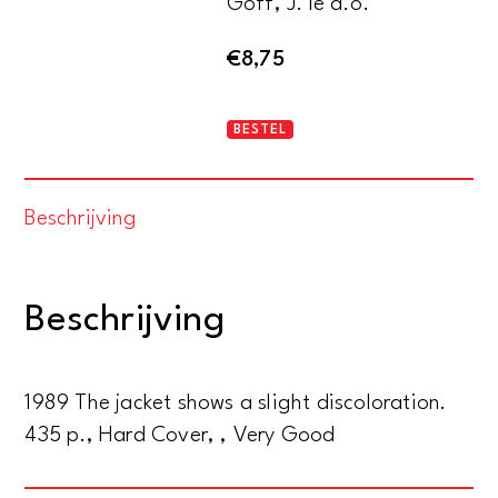
Goff, J. le a.o.
€
8,75
L'homme
BESTEL
médiéval
aantal
Beschrijving
Beschrijving
1989 The jacket shows a slight discoloration.
435 p., Hard Cover, , Very Good