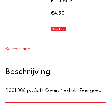
Plasterk, R.
€
4,50
Leven
BESTEL
uit
het
Beschrijving
lab
aantal
Beschrijving
2001 308 p., Soft Cover, 4e druk, Zeer goed