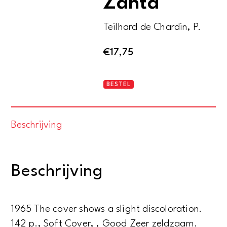
Zanta
Teilhard de Chardin, P.
€
17,75
Lettres
BESTEL
à
Léontine
Beschrijving
Zanta
aantal
Beschrijving
1965 The cover shows a slight discoloration.
142 p., Soft Cover, , Good Zeer zeldzaam.