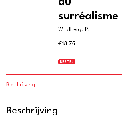
du
surréalisme
Waldberg, P.
€
18,75
Les
BESTEL
initiateurs
du
Beschrijving
surréalisme
aantal
Beschrijving