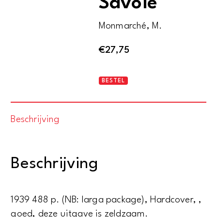
Savoie
Monmarché, M.
€
27,75
Les
BESTEL
guides
bleus.
Beschrijving
Savoie
aantal
Beschrijving
1939 488 p. (NB: larga package), Hardcover, ,
goed, deze uitgave is zeldzaam.