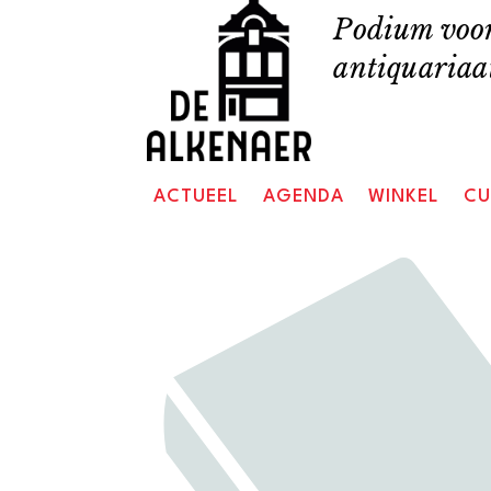
Skip
Podium voor
to
antiquariaat
content
ACTUEEL
AGENDA
WINKEL
CU