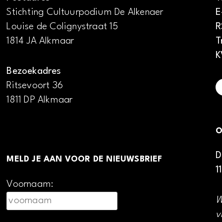
Stichting Cultuurpodium De Alkenaer
E
Louise de Colignystraat 15
R
1814 JA Alkmaar
T
K
Bezoekadres
Ritsevoort 36
1811 DP Alkmaar
O
D
MELD JE AAN VOOR DE NIEUWSBRIEF
1
Voornaam:
W
v