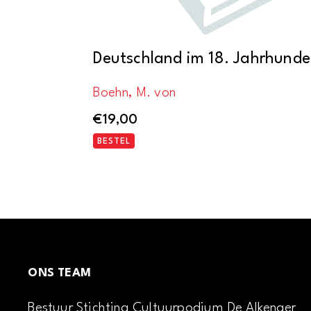
Deutschland im 18. Jahrhunde
Boehn, M. von
€
19,00
BESTEL
ONS TEAM
Bestuur Stichting Cultuurpodium De Alkenaer