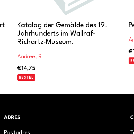
rt
Katalog der Gemälde des 19.
P
Jahrhunderts im Wallraf-
A
Richartz-Museum.
€
Andree, R.
B
€
14,75
BESTEL
ADRES
C
Postadres
T