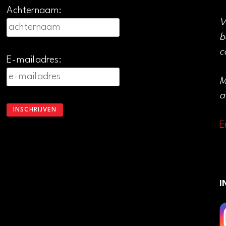
Achternaam:
V
b
c
E-mailadres:
M
a
E
I