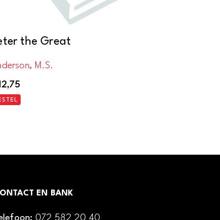
eter the Great
nderson, M.S.
12,75
ESTEL
ONTACT EN BANK
elefoon:
072 582 20 40