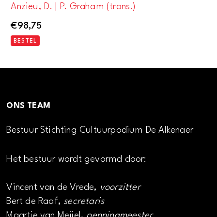
Anzieu, D. | P. Graham (trans.)
€
98,75
BESTEL
ONS TEAM
Bestuur Stichting Cultuurpodium De Alkenaer
Het bestuur wordt gevormd door:
Vincent van de Vrede,
voorzitter
Bert de Raaf,
secretaris
Maartje van Meijel,
penningmeester