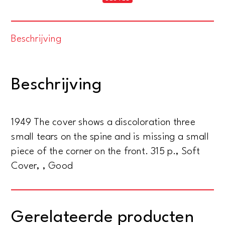
Groupe
de
Beschrijving
Cinq.
Balakirev,
Borodine,
Beschrijving
Moussorgsky,
César
Cui,
1949 The cover shows a discoloration three
Rimsky-
small tears on the spine and is missing a small
Korsakoff
piece of the corner on the front. 315 p., Soft
aantal
Cover, , Good
Gerelateerde producten