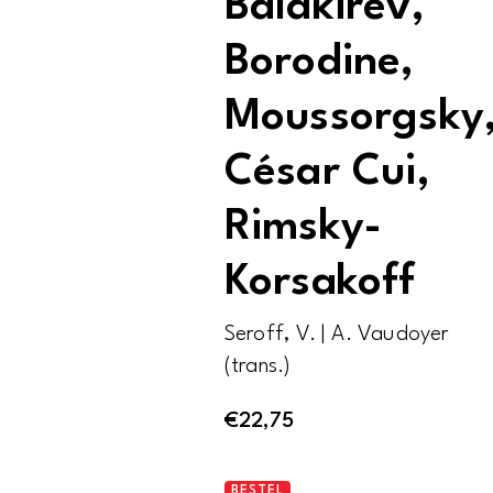
Balakirev,
Borodine,
Moussorgsky
César Cui,
Rimsky-
Korsakoff
Seroff, V. | A. Vaudoyer
(trans.)
€
22,75
Le
BESTEL